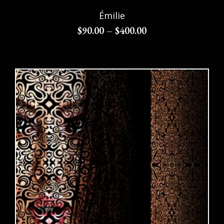
Émilie
$
90.00
–
$
400.00
Choix des options