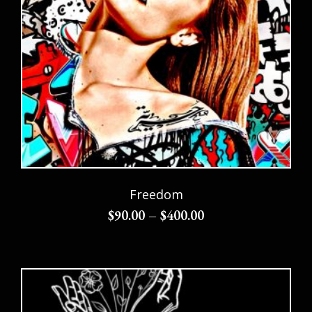
Freedom
$
90.00
–
$
400.00
Choix des options