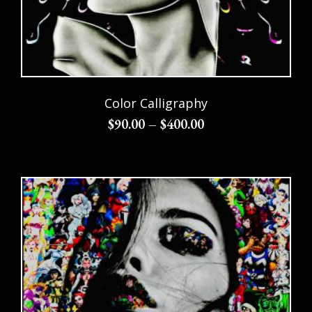
Color Calligraphy
$
90.00
–
$
400.00
Choix des options