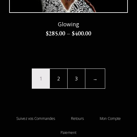
Glowing
$
285.00
–
$
400.00
Choix des options
1
2
3
→
Suivez vos Commandes
Retours
Mon Compte
Paiement