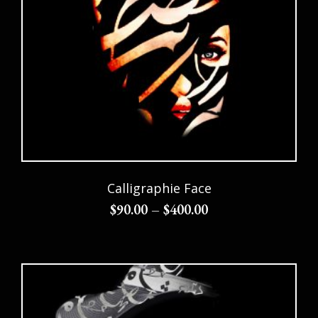
Calligraphie Face
$
90.00
–
$
400.00
Choix des options